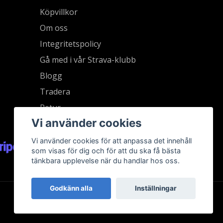
Köpvillkor
Om oss
Integritetspolicy
Gå med i vår Strava-klubb
Blogg
Tradera
Retur
Vi använder cookies
Vi använder cookies för att anpassa det innehåll
som visas för dig och för att du ska få bästa
tänkbara upplevelse när du handlar hos oss.
Godkänn alla
Inställningar