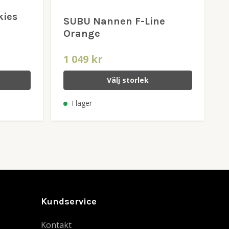
kies
SUBU Nannen F-Line
Orange
1 049 kr
Välj storlek
I lager
Kundservice
Kontakt