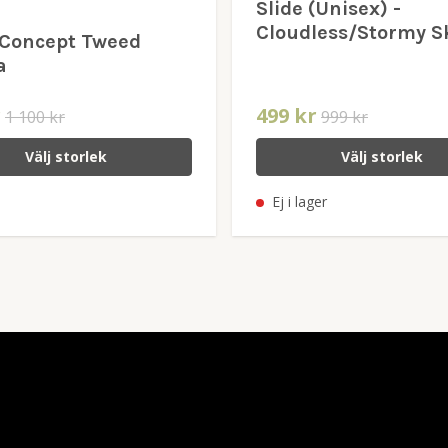
Slide (Unisex) -
Cloudless/Stormy S
Concept Tweed
a
r
499 kr
1 100 kr
999 kr
Välj storlek
Välj storlek
Ej i lager