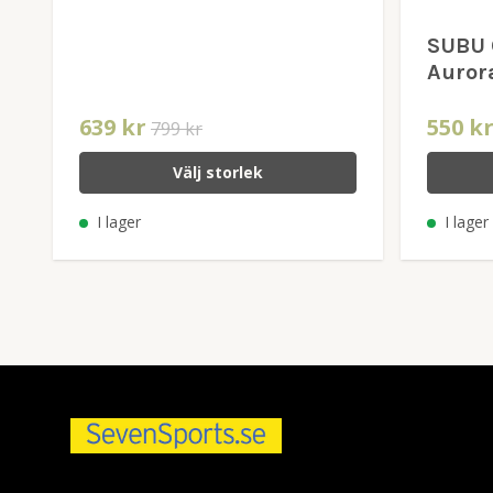
SUBU 
Auror
639 kr
550 k
799 kr
Välj storlek
I lager
I lager