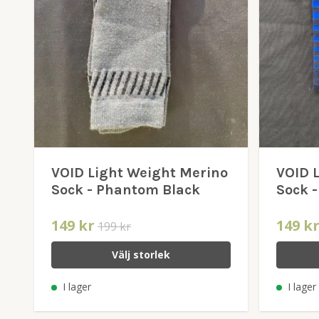
VOID Light Weight Merino
VOID 
Sock - Phantom Black
Sock -
149 kr
149 k
199 kr
Välj storlek
I lager
I lager