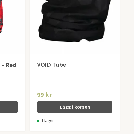
VOID Tube
 - Red
99 kr
Lägg i korgen
I lager