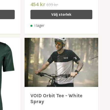
454 kr
699 kr
Välj storlek
I lager
VOID Orbit Tee - White
Spray