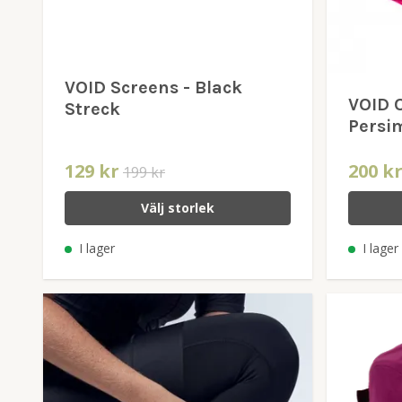
VOID Screens - Black
VOID O
Streck
Persi
129 kr
200 k
199 kr
Välj storlek
I lager
I lager