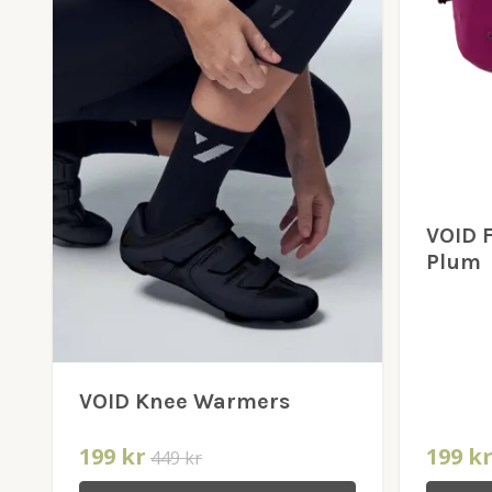
VOID F
Plum
VOID Knee Warmers
199 kr
199 k
449 kr