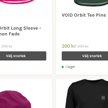
VOID Orbit Tee Pine
rbit Long Sleeve -
mon Fade
r
200 kr
399 kr
399 kr
Välj storlek
Välj storlek
I lager