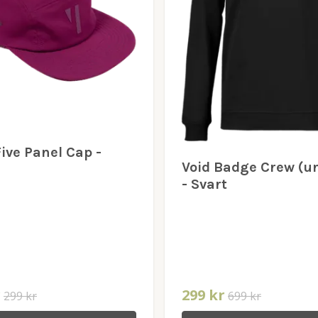
ive Panel Cap -
Void Badge Crew (u
- Svart
r
299 kr
299 kr
699 kr