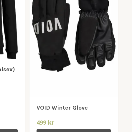
nisex)
VOID Winter Glove
499 kr