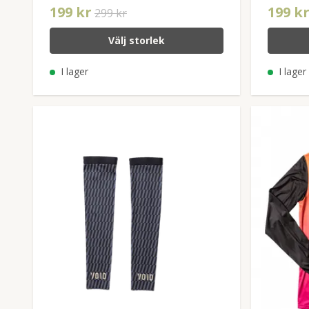
199 kr
199 k
299 kr
Välj storlek
I lager
I lager