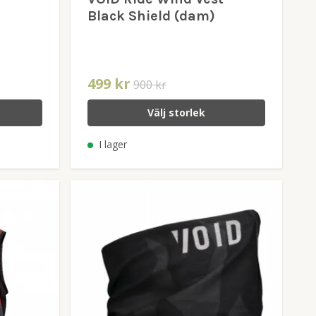
Black Shield (dam)
499 kr
900 kr
Välj storlek
I lager