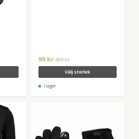
99 kr
400 kr
Välj storlek
I lager