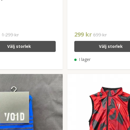
r
299 kr
1 299 kr
699 kr
Välj storlek
Välj storlek
I lager