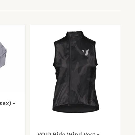
sex) -
VOID Ride Wind Vest -