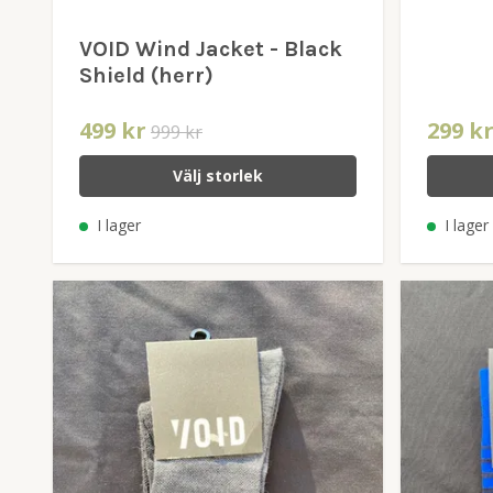
VOID Wind Jacket - Black
Shield (herr)
499 kr
299 k
999 kr
Välj storlek
I lager
I lager