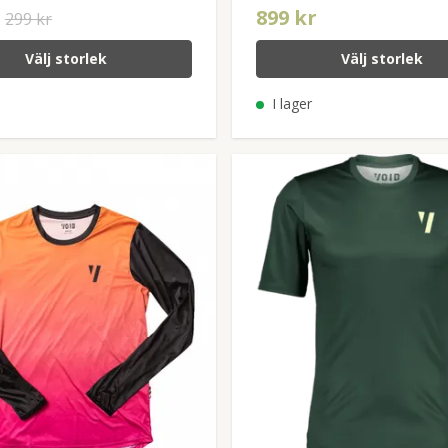
r
899 kr
299 kr
Välj storlek
Välj storlek
I lager