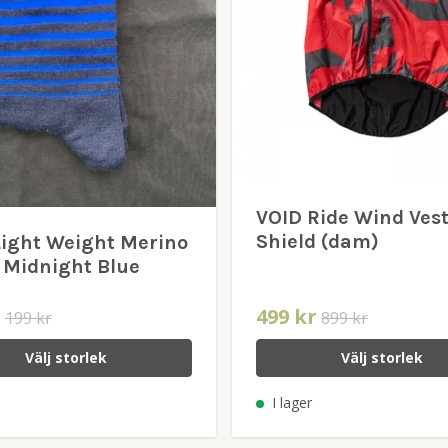
VOID Ride Wind Vest
Shield (dam)
Light Weight Merino
 Midnight Blue
r
499 kr
199 kr
899 kr
Välj storlek
Välj storlek
I lager