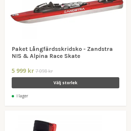
Paket Långfärdsskridsko - Zandstra
NIS & Alpina Race Skate
5 999 kr
7 098 kr
Välj storlek
I lager