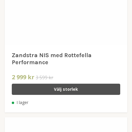
Zandstra NIS med Rottefella
Performance
2 999 kr
3 599 kr
Välj storlek
I lager