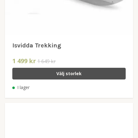
Isvidda Trekking
1 499 kr
1 649 kr
Välj storlek
I lager