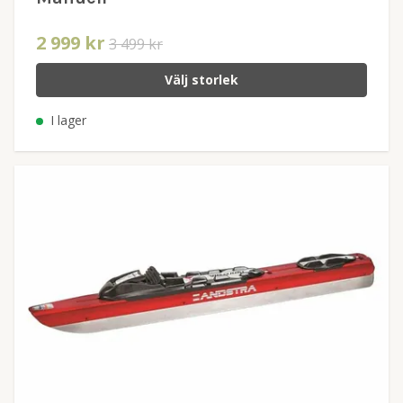
2 999 kr
3 499 kr
Välj storlek
I lager