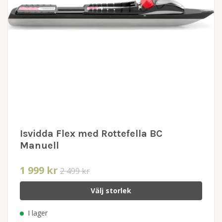
Isvidda Flex med Rottefella BC
Manuell
1 999 kr
2 499 kr
Välj storlek
I lager