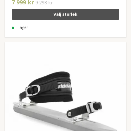
7 999 kr
9 298 kr
Välj storlek
I lager