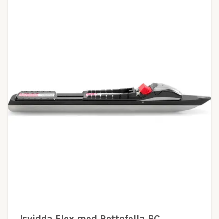
Isvidda Flex med Rottefella BC