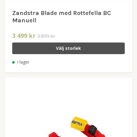
Zandstra Blade med Rottefella BC
Manuell
3 499 kr
3 899 kr
Välj storlek
I lager