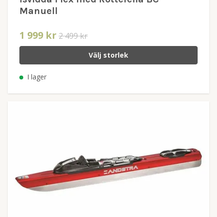
Manuell
1 999 kr
2 499 kr
Välj storlek
I lager