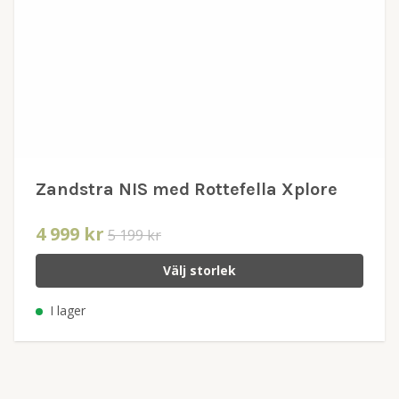
Zandstra NIS med Rottefella Xplore
4 999 kr
5 199 kr
Välj storlek
I lager