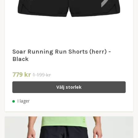
Soar Running Run Shorts (herr) -
Black
779 kr
1 199 kr
Välj storlek
I lager