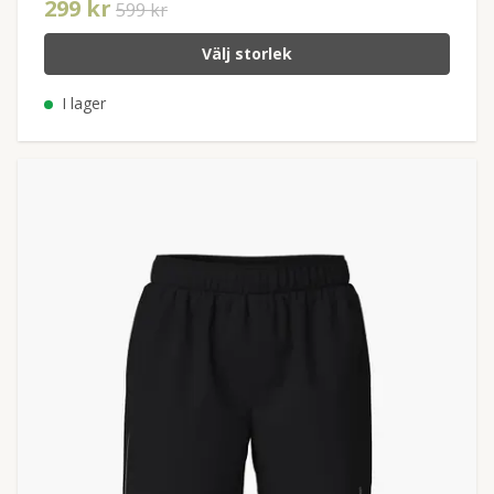
299 kr
599 kr
Välj storlek
I lager