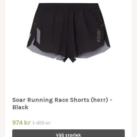
Soar Running Race Shorts (herr) -
Black
974 kr
1 499 kr
Välj storlek