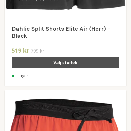
Dahlie Split Shorts Elite Air (Herr) -
Black
519 kr
799 kr
Välj storlek
I lager