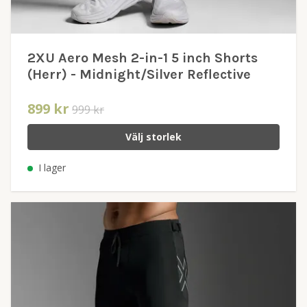
2XU Aero Mesh 2-in-1 5 inch Shorts
(Herr) - Midnight/Silver Reflective
899 kr
999 kr
Välj storlek
I lager