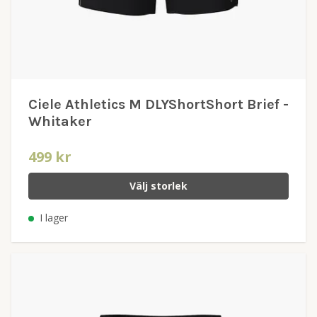
Ciele Athletics M DLYShortShort Brief -
Whitaker
499 kr
Välj storlek
I lager