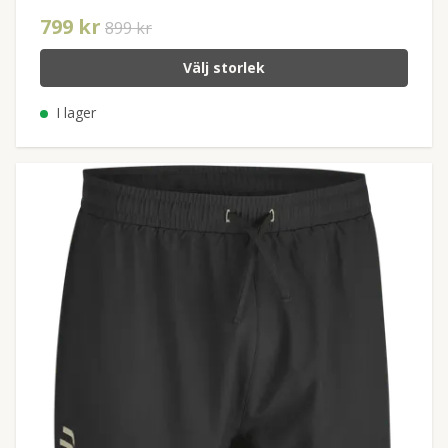
799 kr
899 kr
Välj storlek
I lager