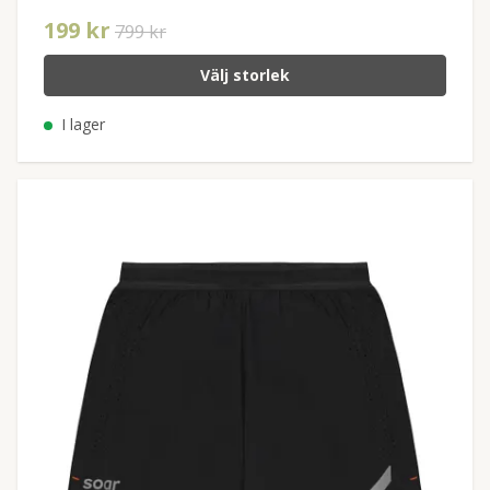
199 kr
799 kr
Välj storlek
I lager