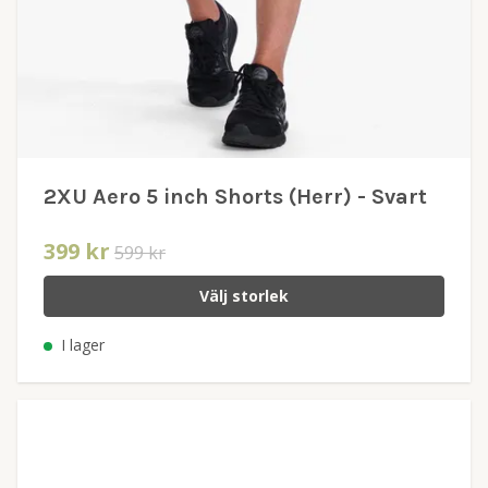
2XU Aero 5 inch Shorts (Herr) - Svart
399 kr
599 kr
Välj storlek
I lager