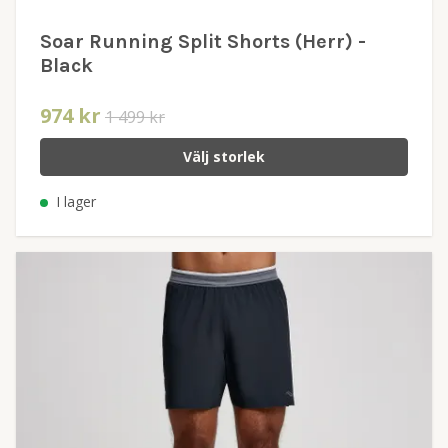
Soar Running Split Shorts (Herr) -
Black
974 kr
1 499 kr
Välj storlek
I lager