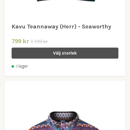
Kavu Teannaway (Herr) - Seaworthy
799 kr
1 199 kr
Välj storlek
I lager