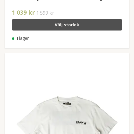
1 039 kr
1 599 kr
Välj storlek
I lager