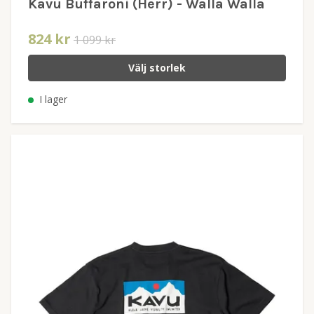
Kavu Buffaroni (Herr) - Walla Walla
824 kr
1 099 kr
Välj storlek
I lager