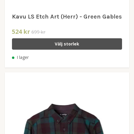
Kavu LS Etch Art (Herr) - Green Gables
524 kr
699 kr
Välj storlek
I lager