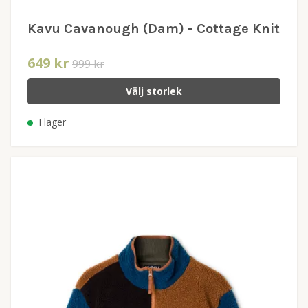
Kavu Cavanough (Dam) - Cottage Knit
649 kr
999 kr
Välj storlek
I lager