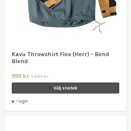
Kavu Throwshirt Flex (Herr) - Bend
Blend
999 kr
1 699 kr
Välj storlek
I lager