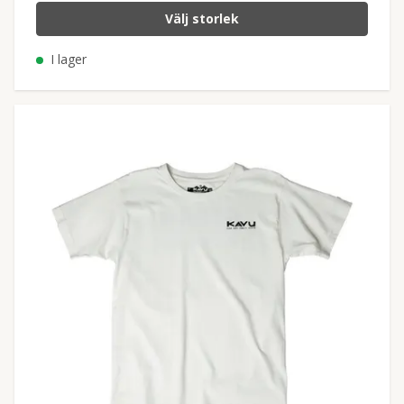
Välj storlek
I lager