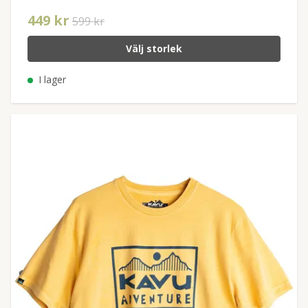
449 kr
599 kr
Välj storlek
I lager