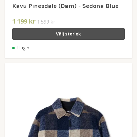
Kavu Pinesdale (Dam) - Sedona Blue
1 199 kr
1 599 kr
Välj storlek
I lager