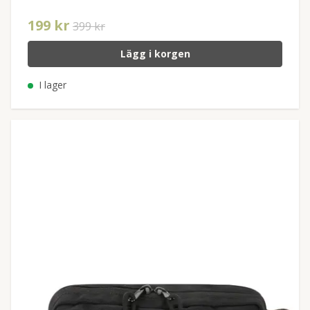
199 kr
399 kr
Lägg i korgen
I lager