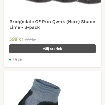
Bridgedale CF Run Qw-ik (Herr) Shade
Lime - 3-pack
598 kr
897 kr
Välj storlek
I lager