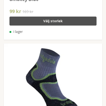
99 kr
169 kr
Välj storlek
I lager