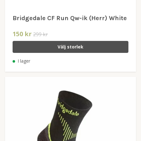
Bridgedale CF Run Qw-ik (Herr) White
150 kr
299 kr
Välj storlek
I lager