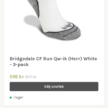
Bridgedale CF Run Qw-ik (Herr) White
- 3-pack
598 kr
897 kr
Välj storlek
I lager