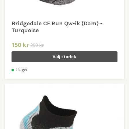
Bridgedale CF Run Qw-ik (Dam) -
Turquoise
150 kr
299 kr
Välj storlek
I lager