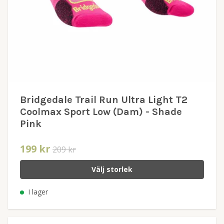
Bridgedale Trail Run Ultra Light T2
Coolmax Sport Low (Dam) - Shade
Pink
199 kr
209 kr
Välj storlek
I lager