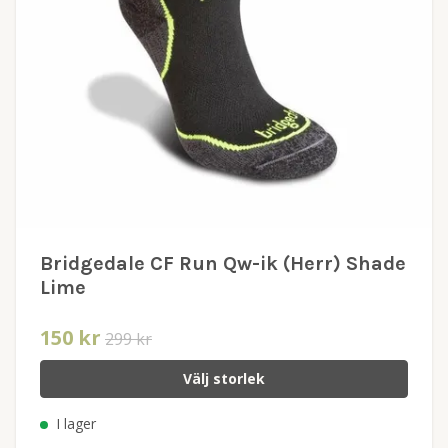
Bridgedale CF Run Qw-ik (Herr) Shade
Lime
150 kr
299 kr
Välj storlek
I lager