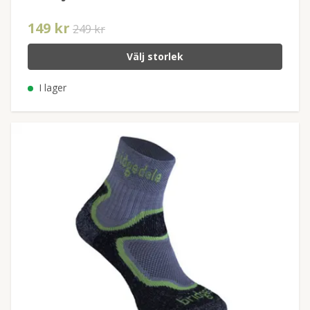
149 kr
249 kr
Välj storlek
I lager