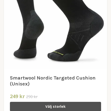
Smartwool Nordic Targeted Cushion
(Unisex)
249 kr
290 kr
Välj storlek