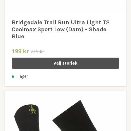
Bridgedale Trail Run Ultra Light T2
Coolmax Sport Low (Dam) - Shade
Blue
199 kr
219 kr
Välj storlek
I lager