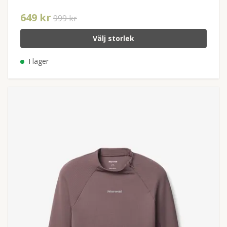
649 kr
999 kr
Välj storlek
I lager