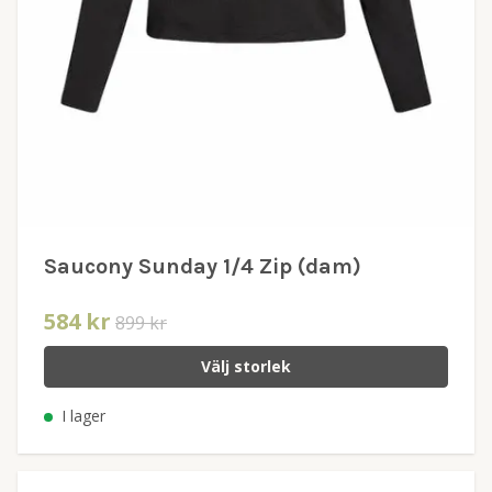
Saucony Sunday 1/4 Zip (dam)
584 kr
899 kr
Välj storlek
I lager