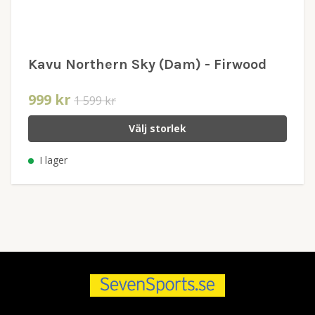
Kavu Northern Sky (Dam) - Firwood
999 kr
1 599 kr
Välj storlek
I lager