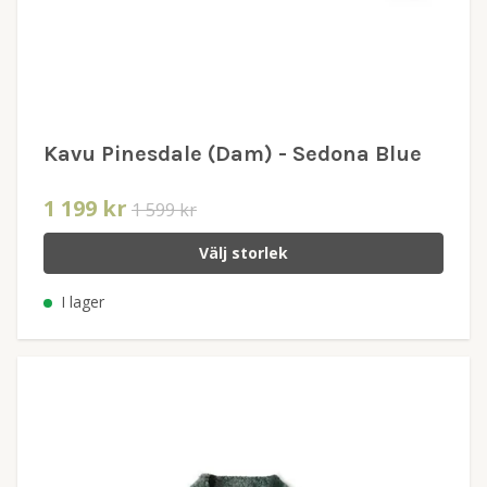
Kavu Pinesdale (Dam) - Sedona Blue
1 199 kr
1 599 kr
Välj storlek
I lager