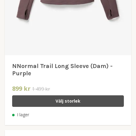
NNormal Trail Long Sleeve (Dam) -
Purple
899 kr
1 499 kr
Välj storlek
I lager