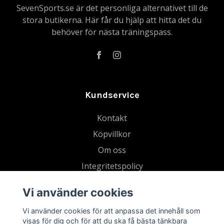
SevenSports.se är det personliga alternativet till de
stora butikerna. Här får du hjälp att hitta det du
behöver för nästa träningspass.
Kundservice
Kontakt
Köpvillkor
Om oss
Integritetspolicy
Gå med i vår Strava-klubb
Vi använder cookies
Blogg
Vi använder cookies för att anpassa det innehåll som
Tradera
visas för dig och för att du ska få bästa tänkbara