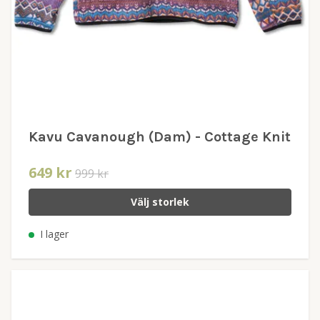
Kavu Cavanough (Dam) - Cottage Knit
649 kr
999 kr
Välj storlek
I lager