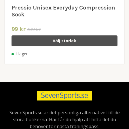
Pressio Unisex Everyday Compression
Sock
99 kr
449 kr
Välj storlek
I lager
SevenSports.se är det personliga alternativet till de
stora butikerna. Här får du hjälp att hitta det du
behöver för nästa träningspass.