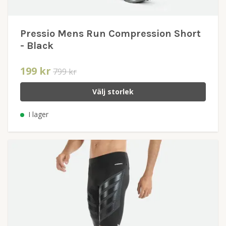
Pressio Mens Run Compression Short
- Black
199 kr
799 kr
Välj storlek
I lager