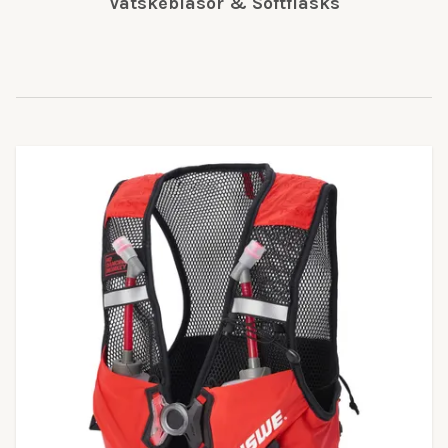
Vätskeblåsor & Softflasks