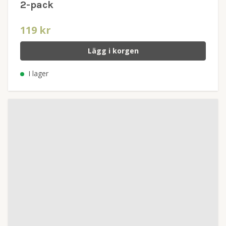
2-pack
119 kr
Lägg i korgen
I lager