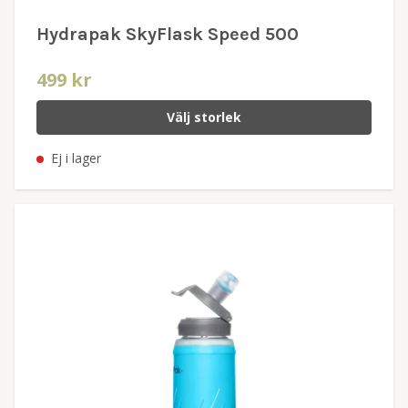
Hydrapak SkyFlask Speed 500
499 kr
Välj storlek
Ej i lager