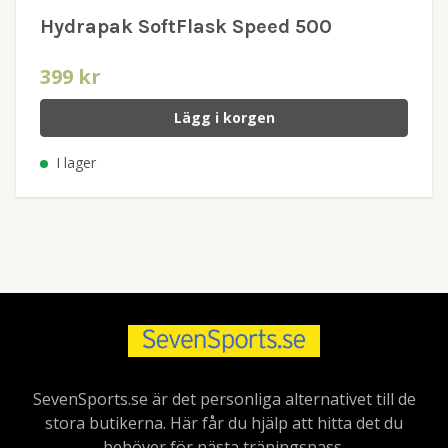
Hydrapak SoftFlask Speed 500
399 kr
Lägg i korgen
I lager
SevenSports.se är det personliga alternativet till de
stora butikerna. Här får du hjälp att hitta det du
behöver för nästa träningspass.