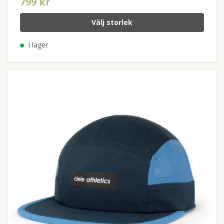
799 kr
Välj storlek
I lager