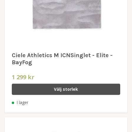
Ciele Athletics M ICNSinglet - Elite -
BayFog
1 299 kr
Välj storlek
I lager