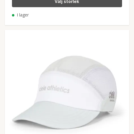
Välj storlek
I lager