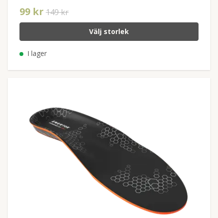
99 kr
149 kr
Välj storlek
I lager