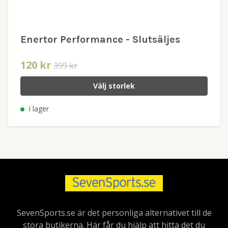
Enertor Performance - Slutsäljes
120 kr
399 kr
Välj storlek
I lager
SevenSports.se är det personliga alternativet till de
stora butikerna. Här får du hjälp att hitta det du