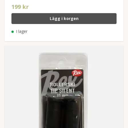
199 kr
Lägg i korgen
I lager