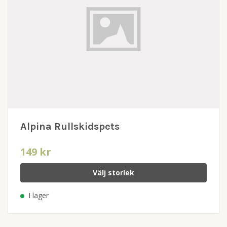
Alpina Rullskidspets
149 kr
Välj storlek
I lager