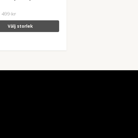
r
499 kr
Välj storlek