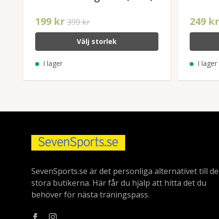
199 kr
249 k
399 kr
Välj storlek
I lager
I lager
SevenSports.se är det personliga alternativet till de
stora butikerna. Här får du hjälp att hitta det du
behöver för nästa träningspass.