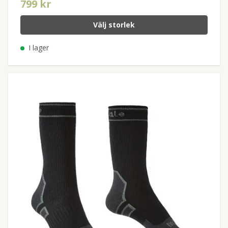
799 kr
Välj storlek
I lager