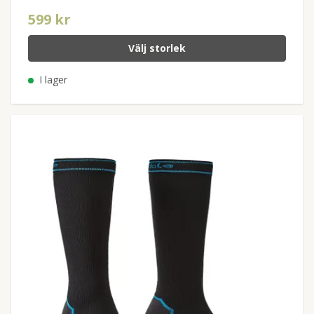
599 kr
Välj storlek
I lager