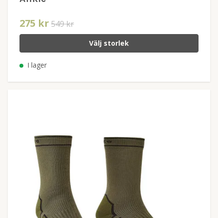
275 kr
549 kr
Välj storlek
I lager