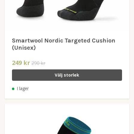
Smartwool Nordic Targeted Cushion
(Unisex)
249 kr
290 kr
Välj storlek
I lager