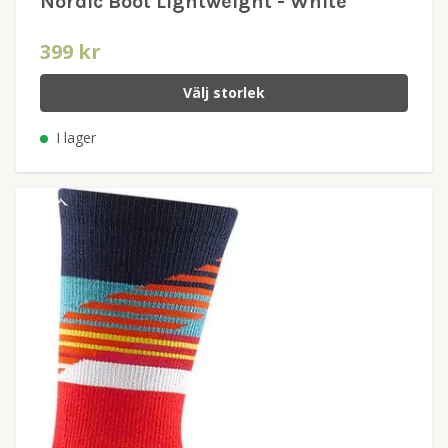
Nordic Boot Lightweight - White
399 kr
Välj storlek
I lager