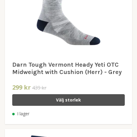
Darn Tough Vermont Heady Yeti OTC
Midweight with Cushion (Herr) - Grey
299 kr
439 kr
Välj storlek
I lager