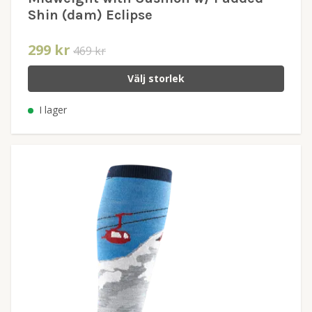
Shin (dam) Eclipse
299 kr
469 kr
Välj storlek
I lager