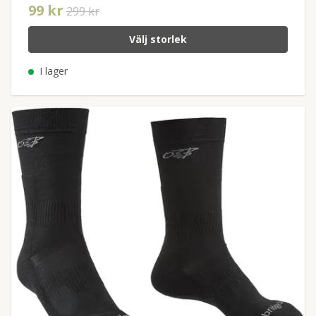
99 kr
299 kr
Välj storlek
I lager