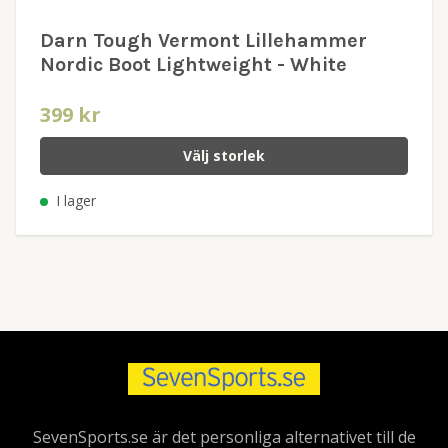
Darn Tough Vermont Lillehammer
Nordic Boot Lightweight - White
399 kr
Välj storlek
I lager
SevenSports.se är det personliga alternativet till de