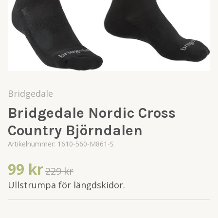
Bridgedale
Bridgedale Nordic Cross
Country Björndalen
Artikelnummer:
1610-560-M861-S
99 kr
229 kr
Ullstrumpa för längdskidor.