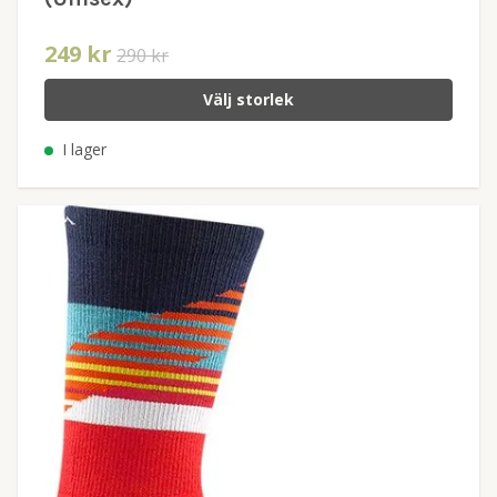
249 kr
290 kr
Välj storlek
I lager