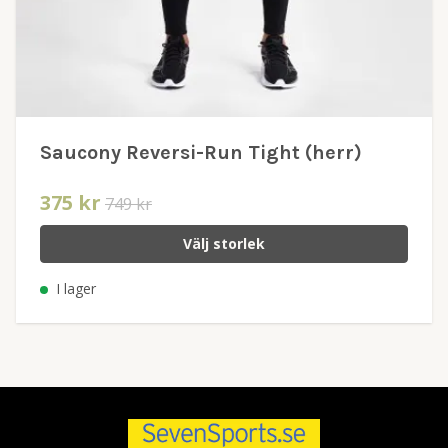
Saucony Reversi-Run Tight (herr)
375 kr
749 kr
Välj storlek
I lager