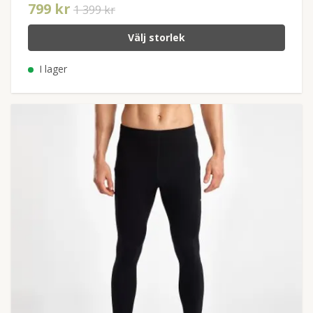
799 kr
1 399 kr
Välj storlek
I lager