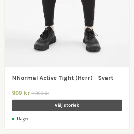
NNormal Active Tight (Herr) - Svart
909 kr
1 399 kr
Välj storlek
I lager