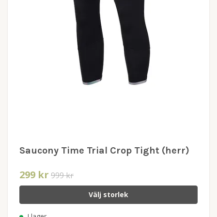
Saucony Time Trial Crop Tight (herr)
299 kr
999 kr
Välj storlek
I lager