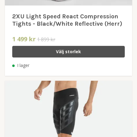
2XU Light Speed React Compression
Tights - Black/White Reflective (Herr)
1 499 kr
1 899 kr
Välj storlek
I lager