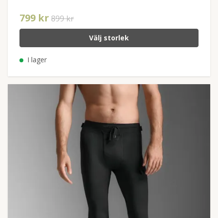
799 kr
899 kr
Välj storlek
I lager