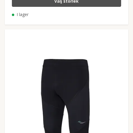
Välj storlek
I lager