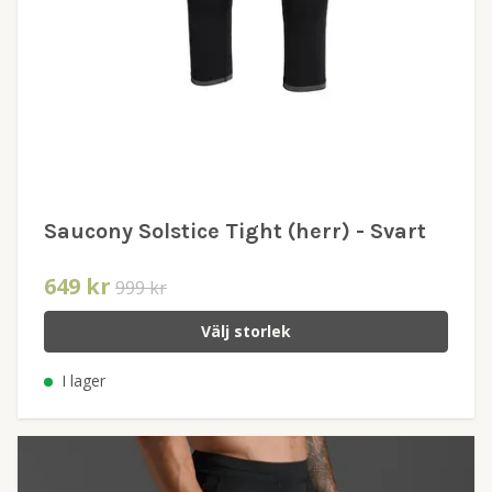
Saucony Solstice Tight (herr) - Svart
649 kr
999 kr
Välj storlek
I lager