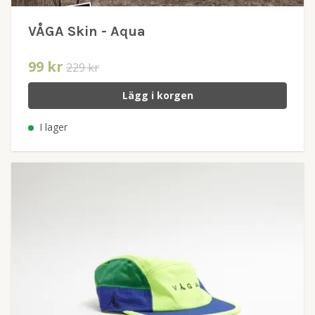
VÅGA Skin - Aqua
99 kr
229 kr
Lägg i korgen
I lager