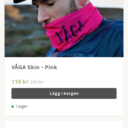
VÅGA Skin - Pink
119 kr
229 kr
Lägg i korgen
I lager