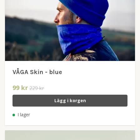
VÅGA Skin - blue
99 kr
229 kr
Lägg i korgen
I lager