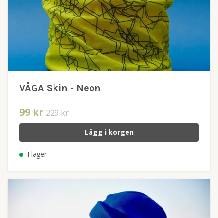
VÅGA Skin - Neon
99 kr
229 kr
Lägg i korgen
I lager