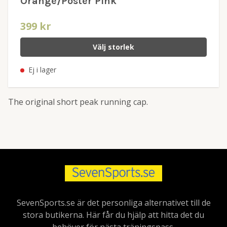
Orange/Poster Pink
399 kr
Välj storlek
Ej i lager
The original short peak running cap.
SevenSports.se är det personliga alternativet till de
stora butikerna. Här får du hjälp att hitta det du