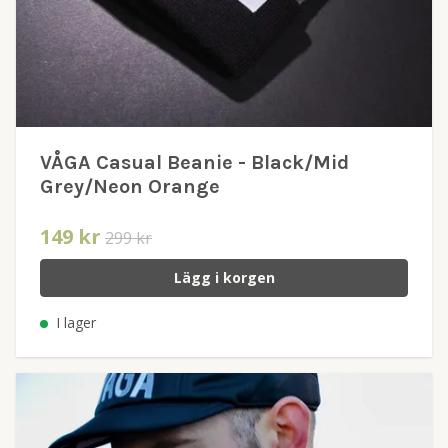
VÅGA Casual Beanie - Black/Mid
Grey/Neon Orange
149 kr
299 kr
Lägg i korgen
I lager