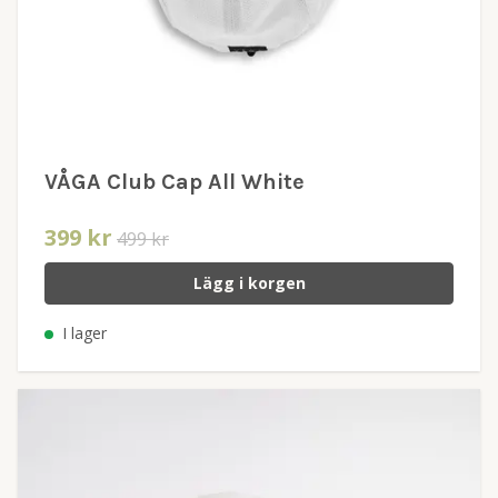
VÅGA Club Cap All White
399 kr
499 kr
Lägg i korgen
I lager