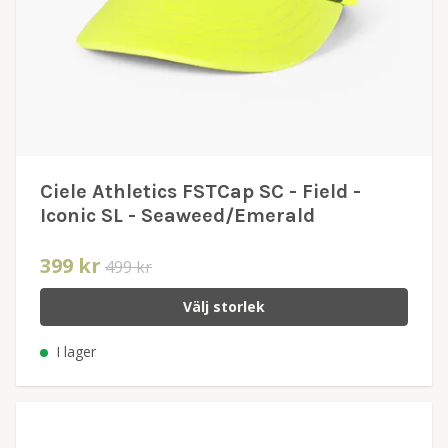
Ciele Athletics FSTCap SC - Field -
Iconic SL - Seaweed/Emerald
399 kr
499 kr
Välj storlek
I lager