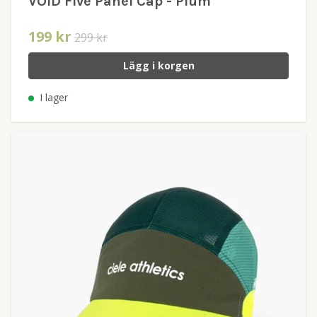
VOID Five Panel Cap - Plum
199 kr
299 kr
Lägg i korgen
I lager