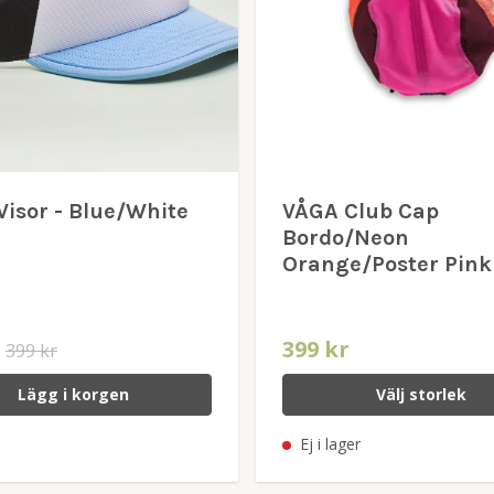
Visor - Blue/White
VÅGA Club Cap
Bordo/Neon
Orange/Poster Pink
r
399 kr
399 kr
Lägg i korgen
Välj storlek
Ej i lager