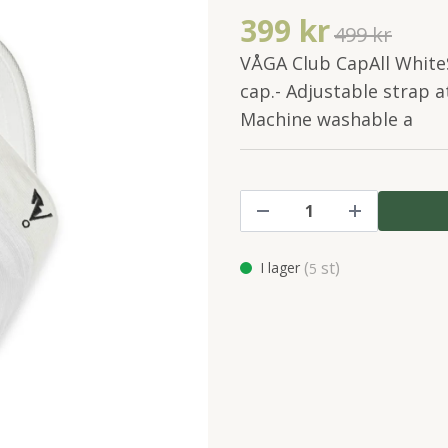
399 kr
499 kr
VÅGA Club CapAll White
cap.- Adjustable strap a
Machine washable a
(
st)
I lager
5