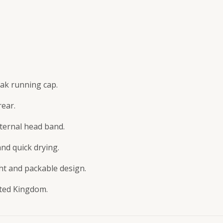
eak running cap.
rear.
nternal head band.
nd quick drying.
ght and packable design.
ited Kingdom.