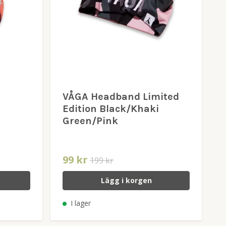
VÅGA Headband Limited
Edition Black/Khaki
Green/Pink
99 kr
199 kr
Lägg i korgen
I lager