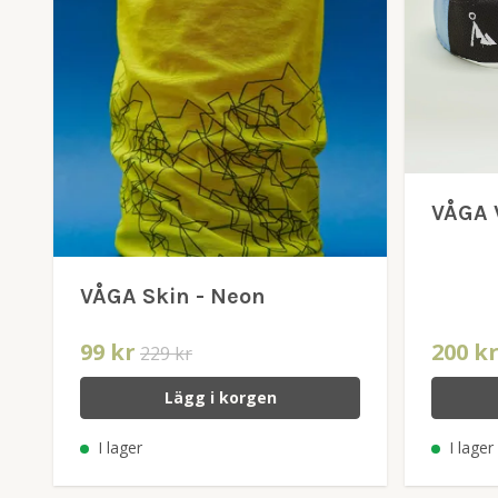
VÅGA 
VÅGA Skin - Neon
99 kr
200 k
229 kr
Lägg i korgen
I lager
I lager