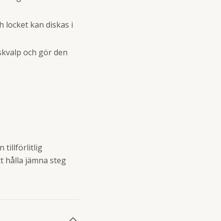
locket kan diskas i
 skvalp och gör den
illförlitlig
t hålla jämna steg