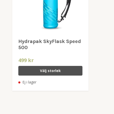
Hydrapak SkyFlask Speed
500
499 kr
Välj storlek
Ej i lager