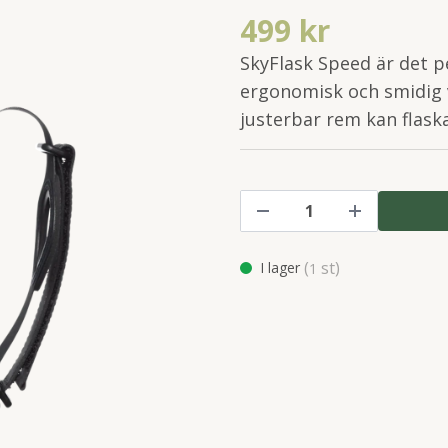
499 kr
SkyFlask Speed är det pe
ergonomisk och smidig 
justerbar rem kan flask
(
st)
I lager
1