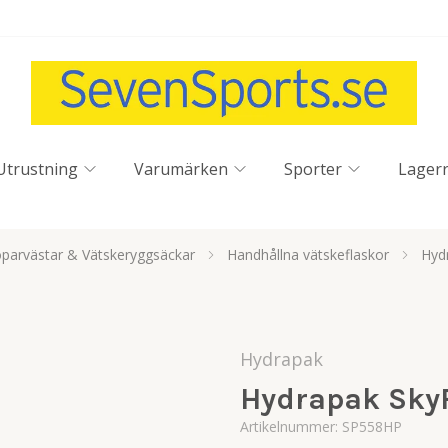
Utrustning
Varumärken
Sporter
Lager
parvästar & Vätskeryggsäckar
Handhållna vätskeflaskor
Hyd
Hydrapak
Hydrapak Sky
Artikelnummer:
SP558HP