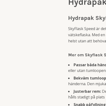
Hydrapak
Hydrapak SkyF
SkyFlask Speed är det
vätskeflaska. Med en
helst utan att behöva
Mer om Skyflask 
Passar båda hän
eller utan tumloopen
Bekväm tumloop
händerna. Den mjuka
Justerbar rem:
De
hålls stadigt på plat
Snabb påfyllning