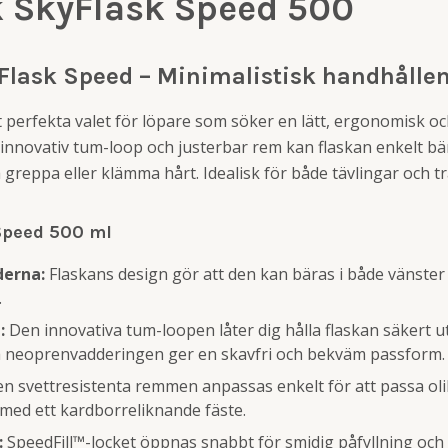
 SkyFlask Speed 500
lask Speed – Minimalistisk handhållen
 perfekta valet för löpare som söker en lätt, ergonomisk o
 innovativ tum-loop och justerbar rem kan flaskan enkelt bä
 greppa eller klämma hårt. Idealisk för både tävlingar och t
Speed 500 ml
derna:
Flaskans design gör att den kan bäras i både vänste
.
:
Den innovativa tum-loopen låter dig hålla flaskan säkert u
 neoprenvadderingen ger en skavfri och bekväm passform.
n svettresistenta remmen anpassas enkelt för att passa ol
s med ett kardborreliknande fäste.
:
SpeedFill™-locket öppnas snabbt för smidig påfyllning och s