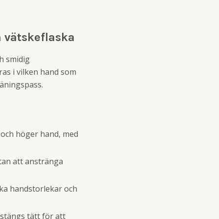
 vätskeflaska
ch smidig
ras i vilken hand som
räningspass.
r och höger hand, med
tan att anstränga
ika handstorlekar och
tängs tätt för att