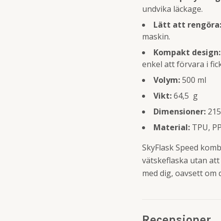
undvika läckage.
Lätt att rengöra
maskin.
Kompakt design:
enkel att förvara i fi
Volym:
500 ml
Vikt:
64,5 g
Dimensioner:
215
Material:
TPU, PP
SkyFlask Speed kombin
vätskeflaska utan att
med dig, oavsett om d
Recensioner