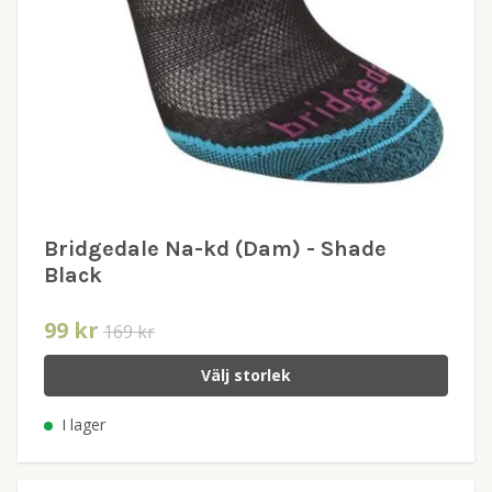
Bridgedale Na-kd (Dam) - Shade
Black
99 kr
169 kr
Välj storlek
I lager