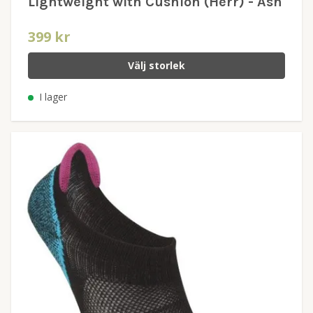
Lightweight with Cushion (Herr) - Ash
399 kr
Välj storlek
I lager