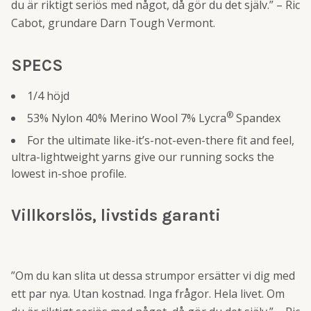
du är riktigt seriös med något, då gör du det själv.” – Ric
Cabot, grundare Darn Tough Vermont.
SPECS
1/4 höjd
®
53% Nylon 40% Merino Wool 7% Lycra
Spandex
For the ultimate like-it’s-not-even-there fit and feel,
ultra-lightweight yarns give our running socks the
lowest in-shoe profile.
Villkorslös, livstids garanti
”Om du kan slita ut dessa strumpor ersätter vi dig med
ett par nya. Utan kostnad. Inga frågor. Hela livet. Om