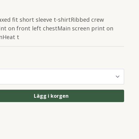
xed fit short sleeve t-shirtRibbed crew
int on front left chestMain screen print on
mHeat t
Lägg i korgen