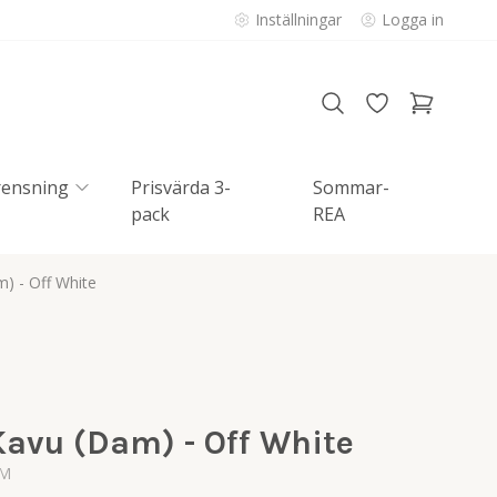
Inställningar
Logga in
rensning
Prisvärda 3-
Sommar-
pack
REA
) - Off White
Kavu (Dam) - Off White
-M