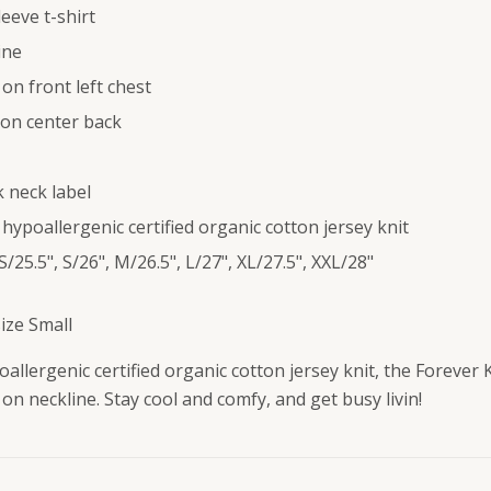
leeve t-shirt
ine
 on front left chest
 on center back
 neck label
 hypoallergenic certified organic cotton jersey knit
/25.5", S/26", M/26.5", L/27", XL/27.5", XXL/28"
ize Small
lergenic certified organic cotton jersey knit, the Forever K
 on neckline. Stay cool and comfy, and get busy livin!