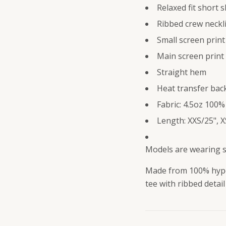
Relaxed fit short s
Ribbed crew neckl
Small screen print
Main screen print
Straight hem
Heat transfer back
Fabric: 4.5oz 100%
Length: XXS/25", XS
Models are wearing s
Made from 100% hypoal
tee with ribbed detail