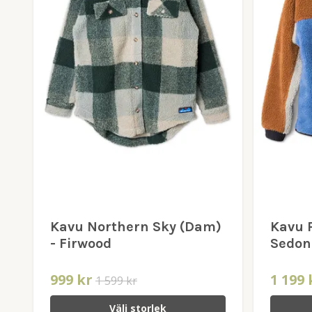
Kavu Northern Sky (Dam)
Kavu 
- Firwood
Sedon
999 kr
1 199 
1 599 kr
Välj storlek