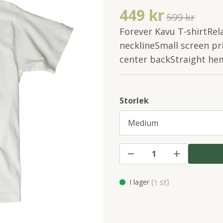
449 kr
599 kr
Forever Kavu T-shirtRela
necklineSmall screen pr
center backStraight he
Storlek
(
st)
I lager
1