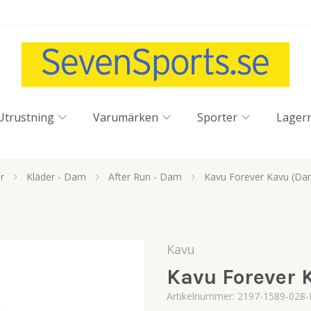
Utrustning
Varumärken
Sporter
Lager
r
Kläder - Dam
After Run - Dam
Kavu Forever Kavu (Dam
Kavu
Kavu Forever 
Artikelnummer:
2197-1589-028