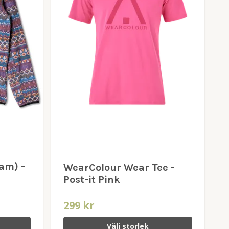
am) -
WearColour Wear Tee -
Post-it Pink
299 kr
Välj storlek