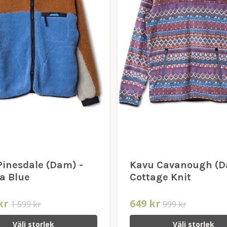
Pinesdale (Dam) -
Kavu Cavanough (D
a Blue
Cottage Knit
kr
649 kr
1 599 kr
999 kr
Välj storlek
Välj storlek