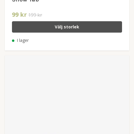
99 kr
199 kr
Välj storlek
I lager