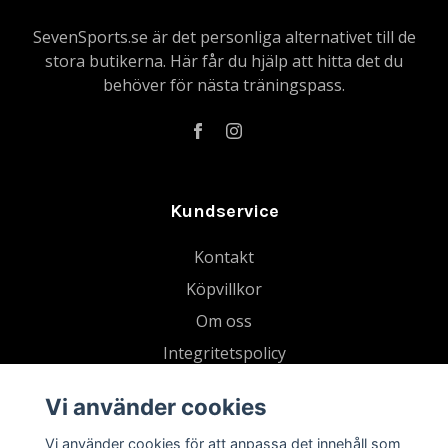
SevenSports.se är det personliga alternativet till de
stora butikerna. Här får du hjälp att hitta det du
behöver för nästa träningspass.
Kundservice
Kontakt
Köpvillkor
Om oss
Integritetspolicy
Gå med i vår Strava-klubb
Vi använder cookies
Blogg
Vi använder cookies för att anpassa det innehåll som