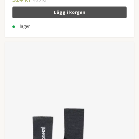
499 kr
Lägg i korgen
I lager