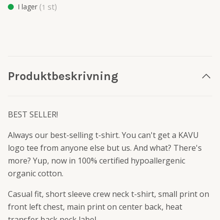
(
st)
I lager
1
Produktbeskrivning
BEST SELLER!
Always our best-selling t-shirt. You can't get a KAVU
logo tee from anyone else but us. And what? There's
more? Yup, now in 100% certified hypoallergenic
organic cotton.
Casual fit, short sleeve crew neck t-shirt, small print on
front left chest, main print on center back, heat
transfer back neck label.