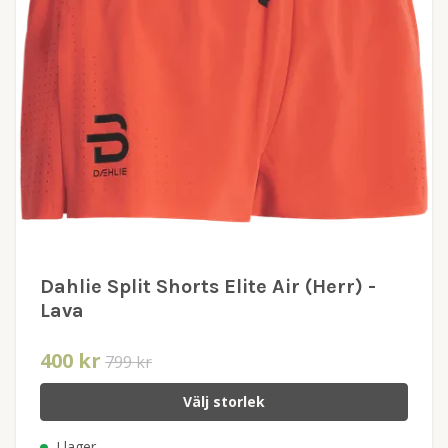
Dahlie Split Shorts Elite Air (Herr) -
Lava
400 kr
799 kr
Välj storlek
I lager