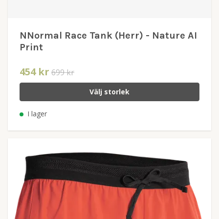
NNormal Race Tank (Herr) - Nature AI
Print
454 kr
699 kr
Välj storlek
I lager