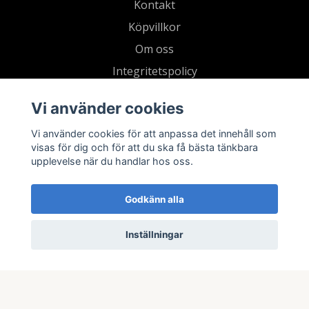
Kontakt
Köpvillkor
Om oss
Integritetspolicy
Gå med i vår Strava-klubb
Vi använder cookies
Blogg
Vi använder cookies för att anpassa det innehåll som
Tradera
visas för dig och för att du ska få bästa tänkbara
Retur
upplevelse när du handlar hos oss.
Godkänn alla
Inställningar