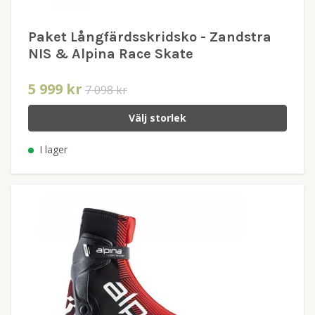
Paket Långfärdsskridsko - Zandstra
NIS & Alpina Race Skate
5 999 kr
7 098 kr
Välj storlek
I lager