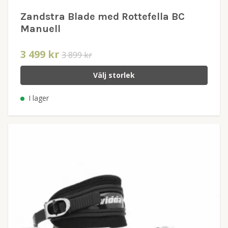
Zandstra Blade med Rottefella BC
Manuell
3 499 kr
3 899 kr
Välj storlek
I lager