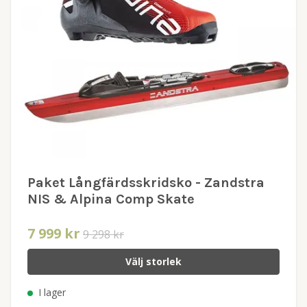
Paket Långfärdsskridsko - Zandstra
NIS & Alpina Comp Skate
7 999 kr
9 298 kr
Välj storlek
I lager