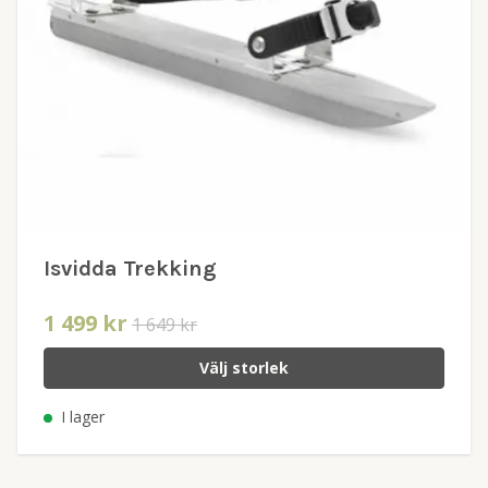
Isvidda Trekking
1 499 kr
1 649 kr
Välj storlek
I lager