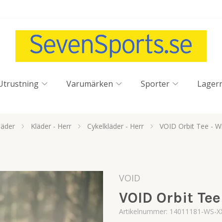
Utrustning
Varumärken
Sporter
Lager
läder
Kläder - Herr
Cykelkläder - Herr
VOID Orbit Tee - W
VOID
VOID Orbit Tee
Artikelnummer:
14011181-WS-X