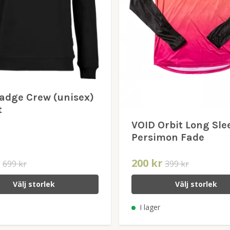
Badge Crew (unisex)
t
VOID Orbit Long Sle
Persimon Fade
r
200 kr
699 kr
399 kr
Välj storlek
Välj storlek
I lager