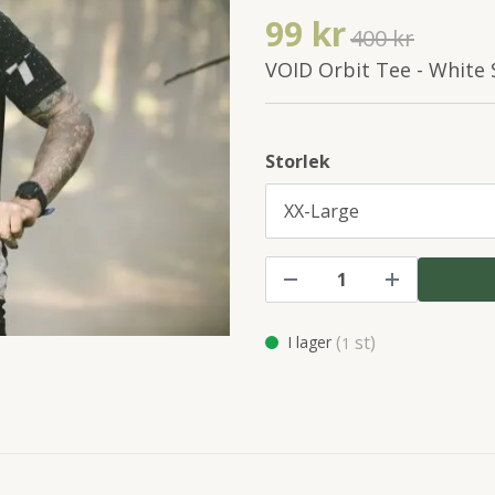
99 kr
400 kr
VOID Orbit Tee - White 
Storlek
(
st)
I lager
1