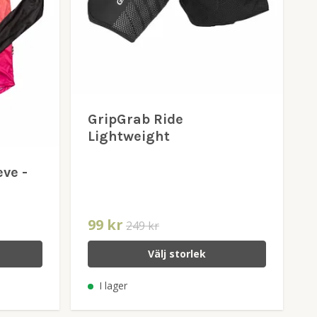
GripGrab Ride
Lightweight
eve -
99 kr
249 kr
Välj storlek
I lager