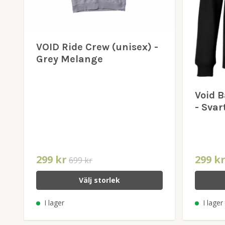
VOID Ride Crew (unisex) -
Grey Melange
Void 
- Svar
299 kr
299 k
699 kr
Välj storlek
I lager
I lager