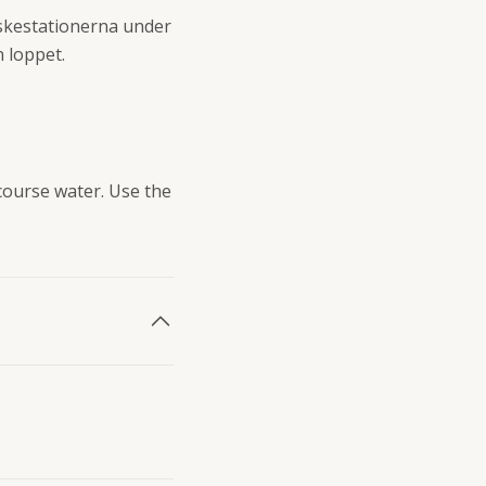
tskestationerna under
 loppet.
-course water. Use the