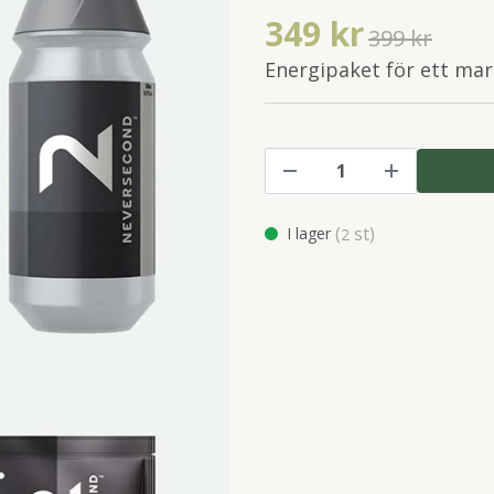
349 kr
399 kr
Energipaket för ett ma
(
st)
I lager
2