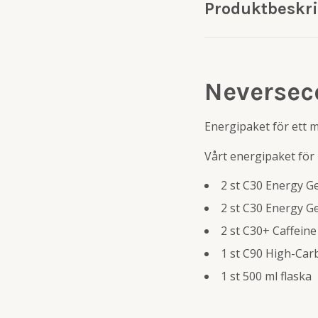
Produktbeskr
Neversec
Energipaket för ett 
Vårt energipaket för
2 st C30 Energy Ge
2 st C30 Energy Ge
2 st C30+ Caffeine
1 st C90 High-Car
1 st 500 ml flaska