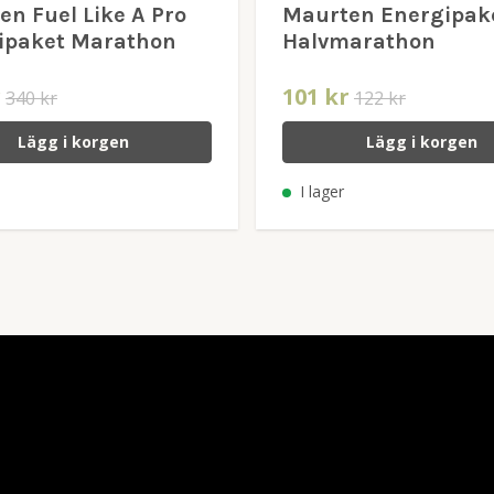
n Fuel Like A Pro
Maurten Energipak
ipaket Marathon
Halvmarathon
r
101 kr
340 kr
122 kr
Lägg i korgen
Lägg i korgen
I lager