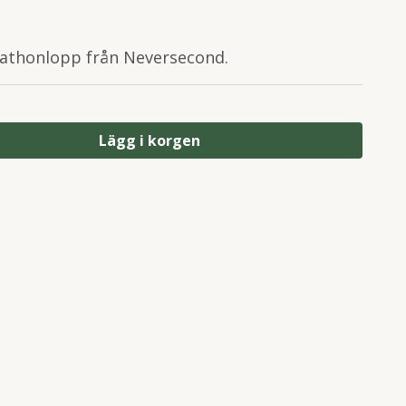
rathonlopp från Neversecond.
Lägg i korgen