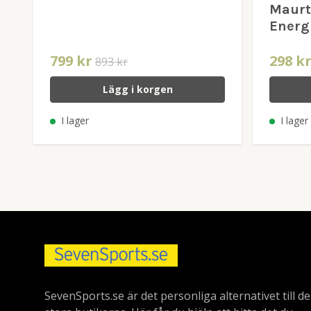
Maurte
Energ
799 kr
298 k
893 kr
Lägg i korgen
I lager
I lager
SevenSports.se är det personliga alternativet till de