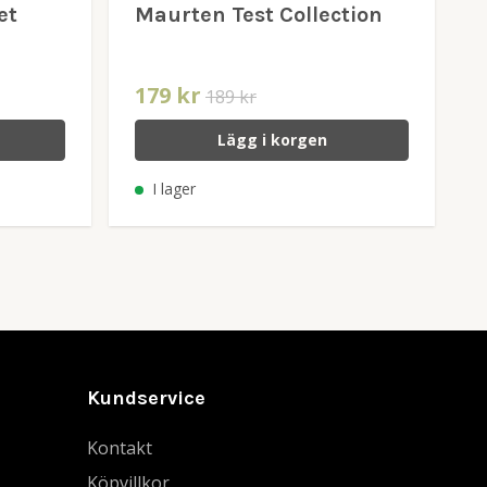
et
Maurten Test Collection
179 kr
189 kr
Lägg i korgen
I lager
Kundservice
Kontakt
Köpvillkor