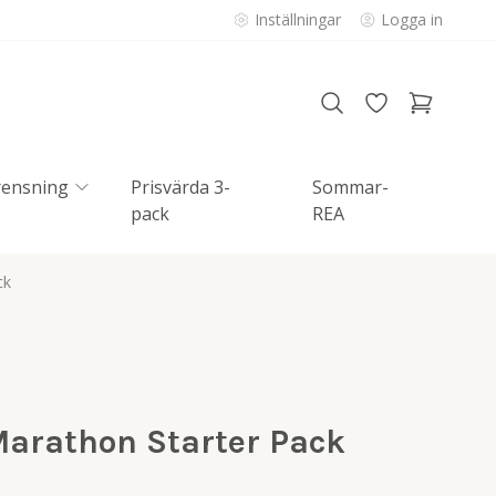
Inställningar
Logga in
rensning
Prisvärda 3-
Sommar-
pack
REA
ck
arathon Starter Pack