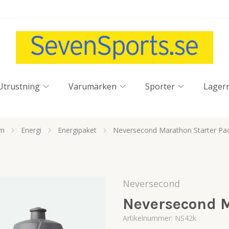
Utrustning
Varumärken
Sporter
Lager
m
Energi
Energipaket
Neversecond Marathon Starter Pa
Neversecond
Neversecond M
Artikelnummer:
NS42k