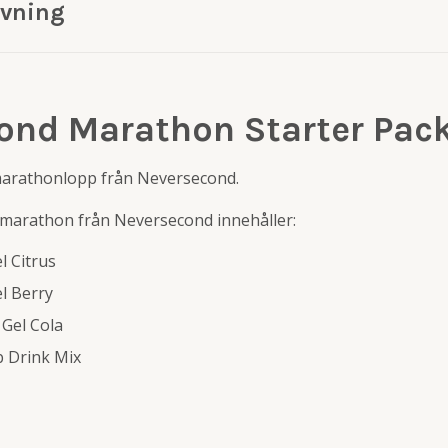
ivning
ond Marathon Starter Pac
marathonlopp från Neversecond.
 marathon från Neversecond innehåller:
l Citrus
l Berry
 Gel Cola
b Drink Mix