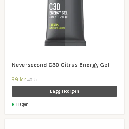
Neversecond C30 Citrus Energy Gel
39 kr
40 kr
Lägg i korgen
I lager