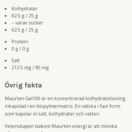
Kolhydrater
62.5 g / 25 g
– varav socker
62.5 g / 25 g
Protein
0 g / 0 g
Salt
212.5 mg / 85 mg
Övrig fakta
Maurten Gel100 är en koncentrerad kolhydratslösning
inkapslad i en biopylmermatris. En vätska i fast form
som kapslar in salt, kolhydrater och vatten.
Vetenskapen bakom Maurten energi är att minska