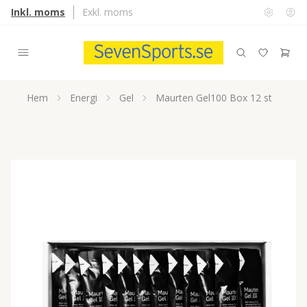
Inkl. moms
Exkl. moms
Hem
Energi
Gel
Maurten Gel100 Box 12 st