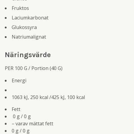
Fruktos
Laciumkarbonat
Glukossyra
Natriumalignat
Näringsvärde
PER 100 G / Portion (40 G)
Energi
1063 kJ, 250 kcal /425 kJ, 100 kcal
Fett
0 g / 0 g
– varav mättat fett
0 g / 0 g