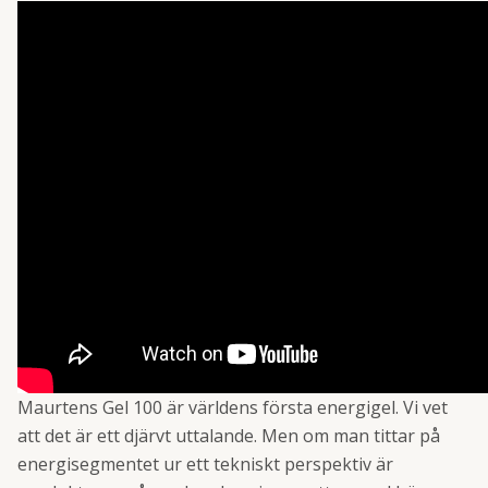
Maurtens Gel 100 är världens första energigel. Vi vet
att det är ett djärvt uttalande. Men om man tittar på
energisegmentet ur ett tekniskt perspektiv är