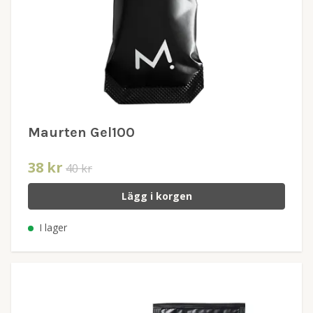
Maurten Gel100
38 kr
40 kr
Lägg i korgen
I lager