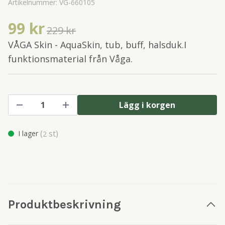
Artikelnummer:
VG-660105
99 kr
229 kr
VÅGA Skin - AquaSkin, tub, buff, halsduk.I
funktionsmaterial från Våga.
Lägg i korgen
(
st)
I lager
2
Produktbeskrivning