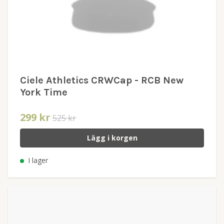
Ciele Athletics CRWCap - RCB New
York Time
299 kr
525 kr
Lägg i korgen
I lager