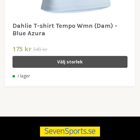
Dahlie T-shirt Tempo Wmn (Dam) -
Blue Azura
175 kr
349 kr
Välj storlek
I lager