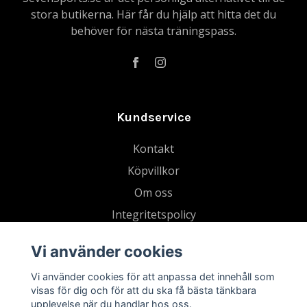
stora butikerna. Här får du hjälp att hitta det du
behöver för nästa träningspass.
Kundservice
Kontakt
Köpvillkor
Om oss
Integritetspolicy
Gå med i vår Strava-klubb
Vi använder cookies
Blogg
Vi använder cookies för att anpassa det innehåll som
Tradera
visas för dig och för att du ska få bästa tänkbara
Retur
upplevelse när du handlar hos oss.