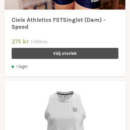
Ciele Athletics FSTSinglet (Dam) -
Speed
275 kr
1 099 kr
Välj storlek
I lager