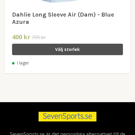
Dahlie Long Sleeve Air (Dam) - Blue
Azura
400 kr
799 kr
Välj storlek
I lager
SevenSports.se är det personliga alternativet till de