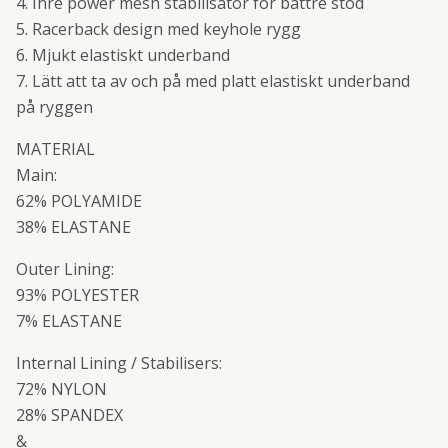
4. Inre power mesh stabilisator för bättre stöd
5. Racerback design med keyhole rygg
6. Mjukt elastiskt underband
7. Lätt att ta av och på med platt elastiskt underband
på ryggen
MATERIAL
Main:
62% POLYAMIDE
38% ELASTANE
Outer Lining:
93% POLYESTER
7% ELASTANE
Internal Lining / Stabilisers:
72% NYLON
28% SPANDEX
&