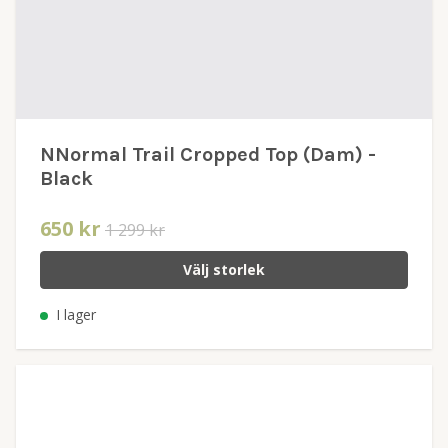
NNormal Trail Cropped Top (Dam) -
Black
650 kr
1 299 kr
Välj storlek
I lager