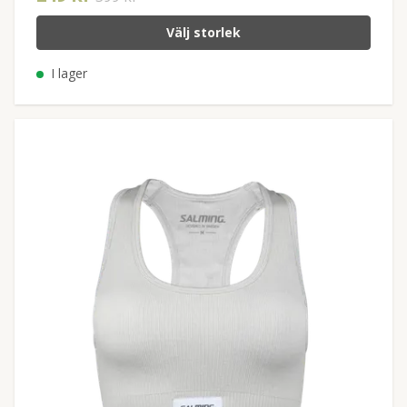
Välj storlek
I lager