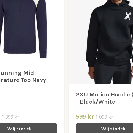
Running Mid-
rature Top Navy
2XU Motion Hoodie 
- Black/White
r
599 kr
1 399 kr
1 099 kr
Välj storlek
Välj storlek