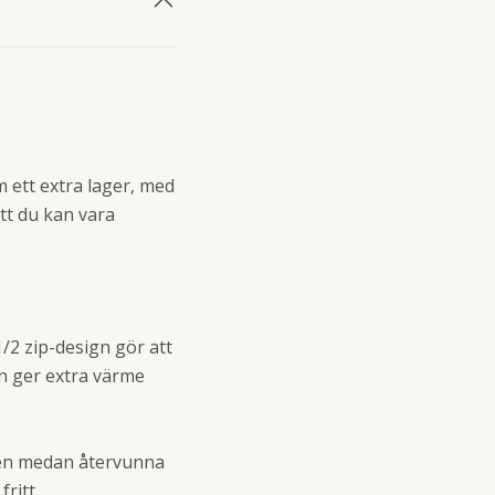
 ett extra lager, med
att du kan vara
/2 zip-design gör att
n ger extra värme
den medan återvunna
ritt.