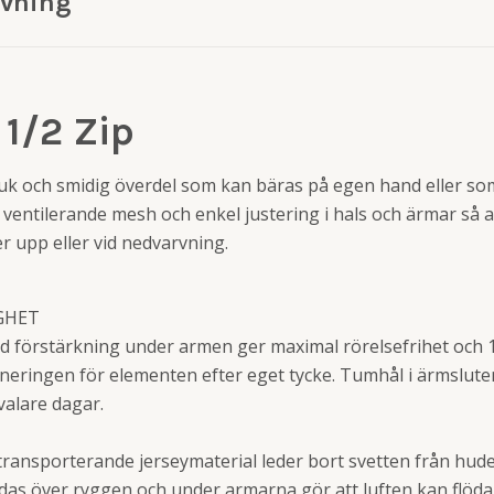
ivning
1/2 Zip
juk och smidig överdel som kan bäras på egen hand eller som
 i ventilerande mesh och enkel justering i hals och ärmar så 
 upp eller vid nedvarvning.
GHET
 förstärkning under armen ger maximal rörelsefrihet och 1
eringen för elementen efter eget tycke. Tumhål i ärmslute
valare dagar.
ransporterande jerseymaterial leder bort svetten från hu
s över ryggen och under armarna gör att luften kan flöda f