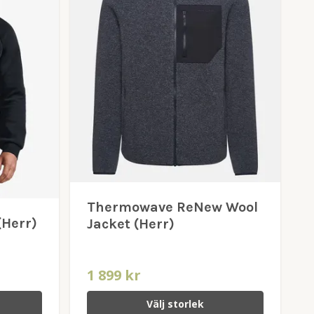
Thermowave ReNew Wool
(Herr)
Jacket (Herr)
1 899 kr
Välj storlek