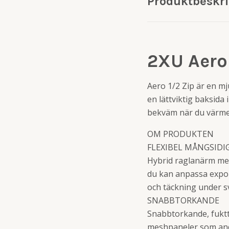
Produktbeskr
2XU Aero 
Aero 1/2 Zip är en m
en lättviktig baksida
bekväm när du värmer
OM PRODUKTEN
FLEXIBEL MÅNGSIDI
Hybrid raglanärm med
du kan anpassa expon
och täckning under s
SNABBTORKANDE
Snabbtorkande, fuktt
meshpaneler som anda