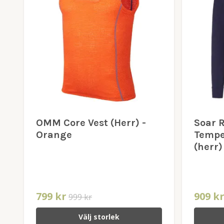
OMM Core Vest (Herr) -
Soar 
Orange
Tempe
(herr)
799 kr
909 k
999 kr
Välj storlek