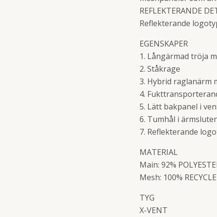
REFLEKTERANDE DE
Reflekterande logotyp
EGENSKAPER
1. Långärmad tröja m
2. Ståkrage
3. Hybrid raglanärm 
4. Fukttransporteran
5. Lätt bakpanel i ve
6. Tumhål i ärmsluten
7. Reflekterande logo
MATERIAL
Main: 92% POLYESTE
Mesh: 100% RECYCL
TYG
X-VENT