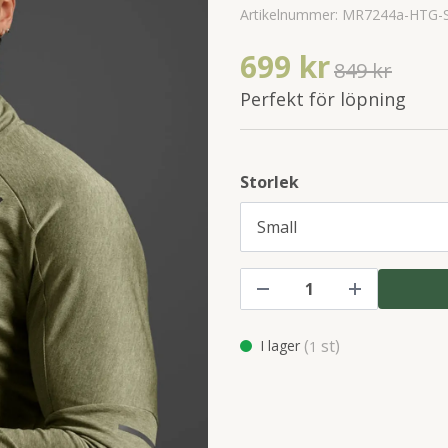
Artikelnummer:
MR7244a-HTG-S
699 kr
849 kr
Perfekt för löpning
Storlek
(
st)
I lager
1