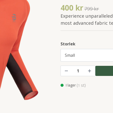
400 kr
799 kr
Experience unparalleled 
most advanced fabric te
Storlek
(
st)
I lager
1