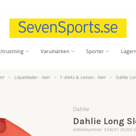
Utrustning
Varumärken
Sporter
Lager
err
Löparkläder - Herr
T-shirts & Linnen - Herr
Dahlie Lon
Dahlie
Dahlie Long Sl
Artikelnummer:
334047-35200-S