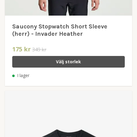
Saucony Stopwatch Short Sleeve
(herr) - Invader Heather
175 kr
349 kr
Välj storlek
I lager