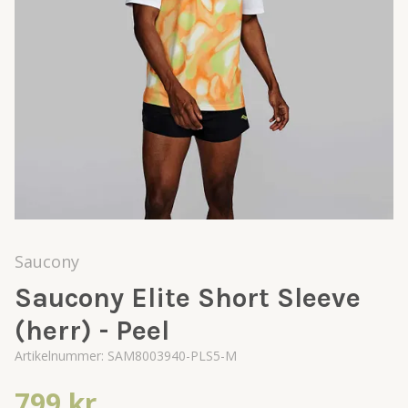
Saucony
Saucony Elite Short Sleeve
(herr) - Peel
Artikelnummer:
SAM8003940-PLS5-M
799 kr