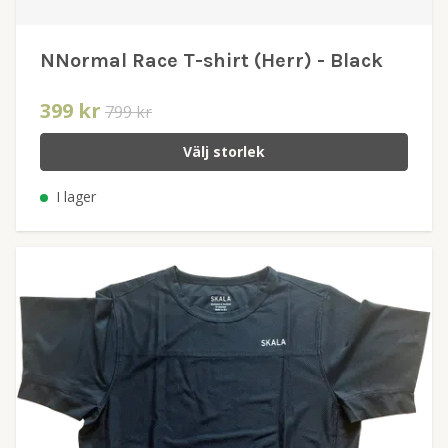
NNormal Race T-shirt (Herr) - Black
399 kr
799 kr
Välj storlek
I lager