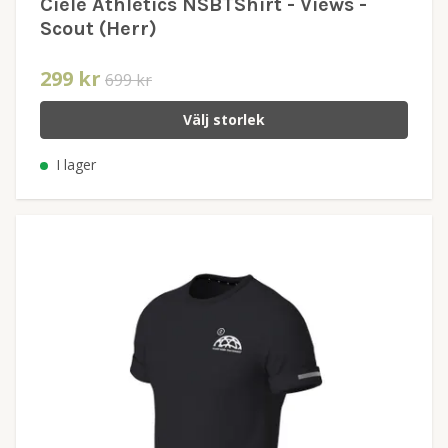
Ciele Athletics NSBTShirt - Views -
Scout (Herr)
299 kr
699 kr
Välj storlek
I lager