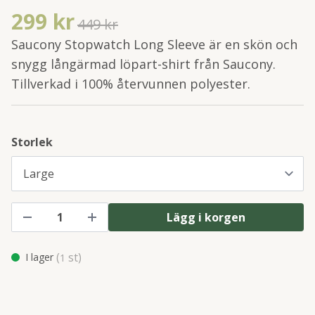
299 kr
449 kr
Saucony Stopwatch Long Sleeve är en skön och
snygg långärmad löpart-shirt från Saucony.
Tillverkad i 100% återvunnen polyester.
Storlek
Lägg i korgen
(
st)
I lager
1