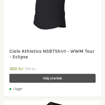
Ciele Athletics NSBTShirt - WWM Tour
- Eclipse
400 kr
799 kr
Välj storlek
I lager