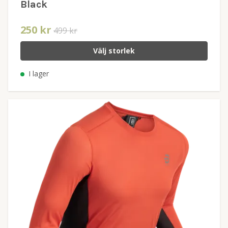
Black
250 kr
499 kr
Välj storlek
I lager