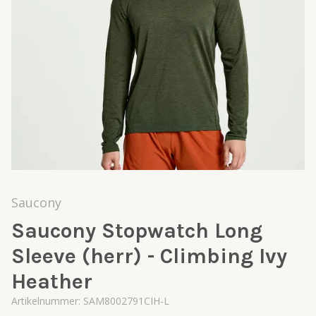
Saucony
Saucony Stopwatch Long
Sleeve (herr) - Climbing Ivy
Heather
Artikelnummer:
SAM8002791CIH-L