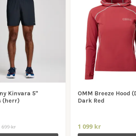
ny Kinvara 5"
OMM Breeze Hood (
 (herr)
Dark Red
r
1 099 kr
699 kr