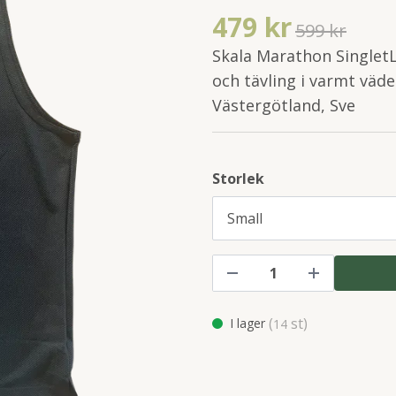
479 kr
599 kr
Skala Marathon SingletL
och tävling i varmt väder
Västergötland, Sve
Storlek
(
st)
I lager
14