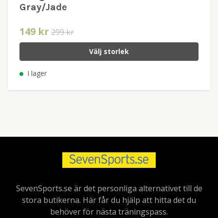
Gray/Jade
149 kr
299 kr
Välj storlek
I lager
SevenSports.se är det personliga alternativet till de
stora butikerna. Här får du hjälp att hitta det du
behöver för nästa träningspass.