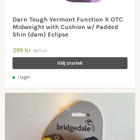
Darn Tough Vermont Function X OTC
Midweight with Cushion w/ Padded
Shin (dam) Eclipse
299 kr
469 kr
Välj storlek
I lager