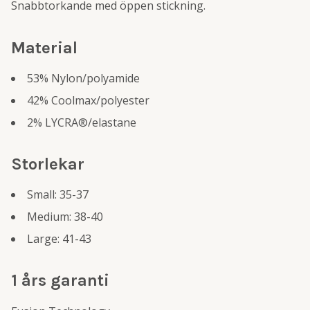
Snabbtorkande med öppen stickning.
Material
53% Nylon/polyamide
42% Coolmax/polyester
2% LYCRA®/elastane
Storlekar
Small: 35-37
Medium: 38-40
Large: 41-43
1 års garanti