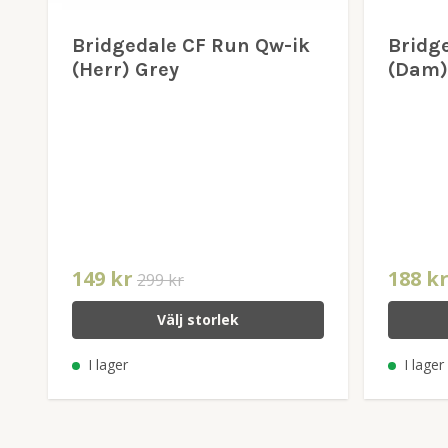
Bridgedale CF Run Qw-ik
Bridge
(Herr) Grey
(Dam)
149 kr
188 k
299 kr
Välj storlek
I lager
I lager