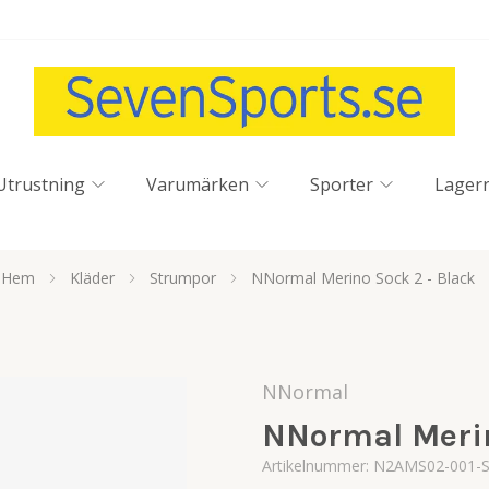
Utrustning
Varumärken
Sporter
Lager
Hem
Kläder
Strumpor
NNormal Merino Sock 2 - Black
NNormal
NNormal Merin
Artikelnummer:
N2AMS02-001-S