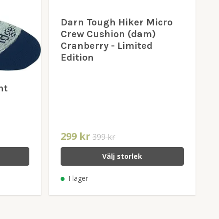
Darn Tough Hiker Micro
Crew Cushion (dam)
Cranberry - Limited
Edition
ht
299 kr
399 kr
Välj storlek
I lager