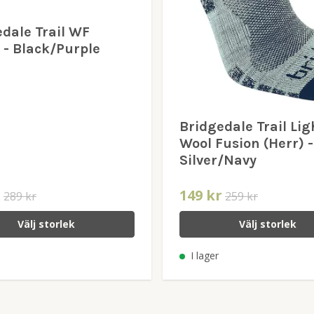
dale Trail WF
 - Black/Purple
Bridgedale Trail Lig
Wool Fusion (Herr) -
Silver/Navy
r
149 kr
289 kr
259 kr
Välj storlek
Välj storlek
I lager