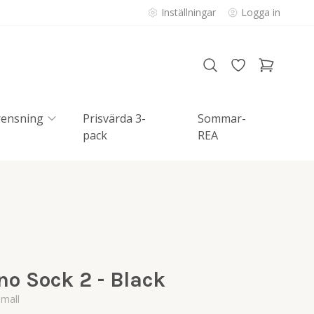
Inställningar
Logga in
rensning
Prisvärda 3-
Sommar-
pack
REA
o Sock 2 - Black
mall