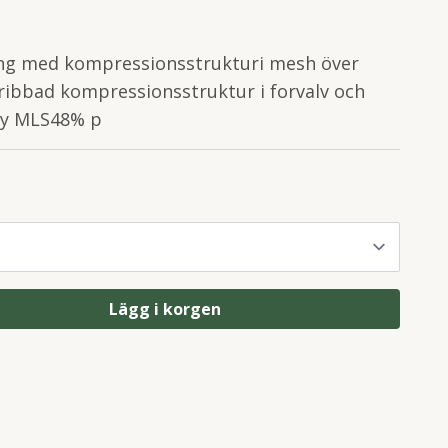
ing med kompressionsstrukturi mesh över
ribbad kompressionsstruktur i forvalv och
by MLS48% p
Lägg i korgen