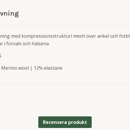
ivning
nning med kompressionsstrukturi mesh över ankel och fotb
 i forvalv och hälsena.
S
 Merino wool | 12% elastane
Recensera produkt