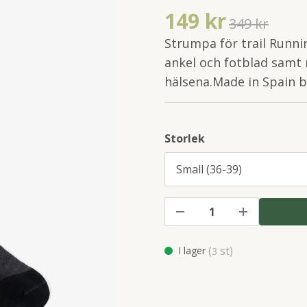
149 kr
349 kr
Strumpa för trail Runn
ankel och fotblad samt 
hälsena.Made in Spain 
Storlek
(
st)
I lager
3