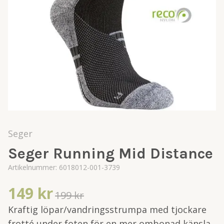
Seger
Seger Running Mid Distance
Artikelnummer:
6018012-001-3739
149 kr
199 kr
Kraftig löpar/vandringsstrumpa med tjockare
frotté under foten för en mer ombonad känsla