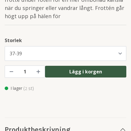
när du springer eller vandrar långt. Frottén går
högt upp på hälen för
Storlek
Lägg i korgen
(
st)
I lager
2
Produktbeskrivning