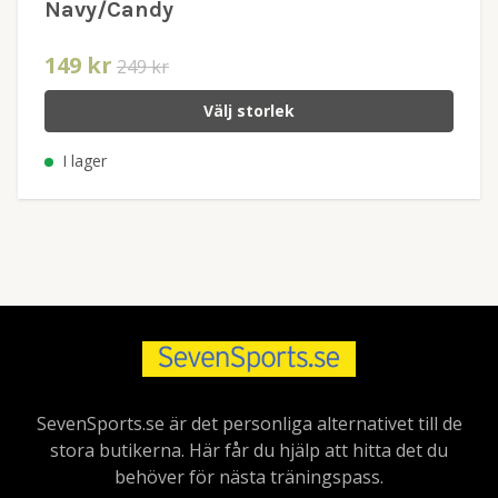
Navy/Candy
149 kr
249 kr
Välj storlek
I lager
SevenSports.se är det personliga alternativet till de
stora butikerna. Här får du hjälp att hitta det du
behöver för nästa träningspass.