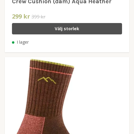
Crew Cushion (dam) Aqua Heather
299 kr
399 kr
Välj storlek
I lager