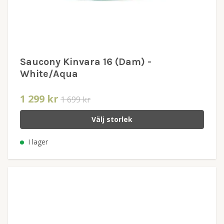
Saucony Kinvara 16 (Dam) -
White/Aqua
1 299 kr
1 699 kr
Välj storlek
I lager