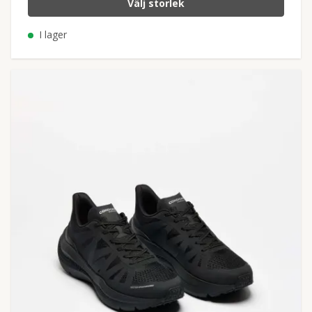
Välj storlek
I lager