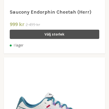
Saucony Endorphin Cheetah (Herr)
999 kr
2 499 kr
Välj storlek
I lager