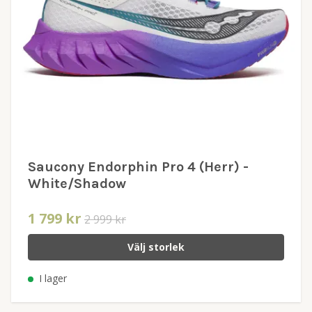
Saucony Endorphin Pro 4 (Herr) -
White/Shadow
1 799 kr
2 999 kr
Välj storlek
I lager