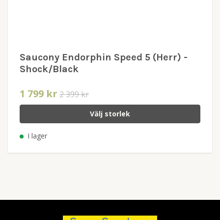
Saucony Endorphin Speed 5 (Herr) -
Shock/Black
1 799 kr
2 399 kr
Välj storlek
I lager