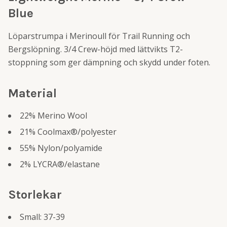
Blue
Löparstrumpa i Merinoull för Trail Running och
Bergslöpning. 3/4 Crew-höjd med lättvikts T2-
stoppning som ger dämpning och skydd under foten.
Material
22% Merino Wool
21% Coolmax®/polyester
55% Nylon/polyamide
2% LYCRA®/elastane
Storlekar
Small: 37-39