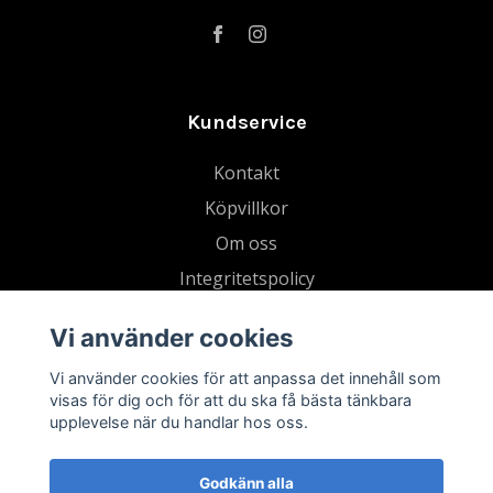
Kundservice
Kontakt
Köpvillkor
Om oss
Integritetspolicy
Gå med i vår Strava-klubb
Vi använder cookies
Blogg
Vi använder cookies för att anpassa det innehåll som
Tradera
visas för dig och för att du ska få bästa tänkbara
Retur
upplevelse när du handlar hos oss.
Godkänn alla