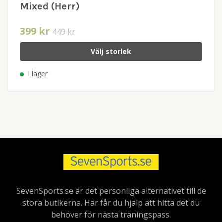
Mixed (Herr)
399 kr
449 kr
Välj storlek
I lager
SevenSports.se är det personliga alternativet till de
stora butikerna. Här får du hjälp att hitta det du
behöver för nästa träningspass.